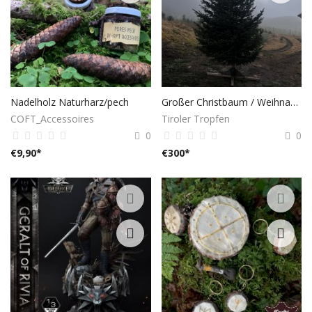
Nadelholz Naturharz/pech
Großer Christbaum / Weihnachtsbaum – ca. 7 m
COFT_Accessoires
Tiroler Tropfen
0
0
€
9,90
*
€
300
*