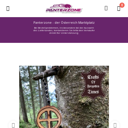
0
Panterzone - der Österreich Marktplatz
Bei Bestellproblemen, insbesondere bei der Auswahl
Ware
des Lieferlandes, kontaktieren Sie bitte den Verkäufer
direkt für Unterstützung.
einstellen
Stellenmarkt
Urlaub
finden
Immozone
Service /
Hilfe
Warenmarkt
Lebensmittelmarkt
Baumarkt