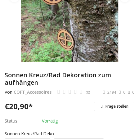
Dienstleistungen
Stellenmarkt
Travelzone
Immozone
andere...
Sonnen Kreuz/Rad Dekoration zum
aufhängen
Wunschliste
Von
COFT_Accessoires
(0)
2194
0
0
Kontakt
€
20,90
*
Frage stellen
Blog
Status
Vorrätig
Was ist PanterZONE?
Sonnen Kreuz/Rad Deko.
Anmeldung