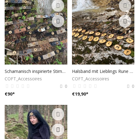
Schamanisch inspirierte Stirnbänder
Halsband mit Lieblings Rune eingebrannt
COFT_Accessoires
COFT_Accessoires
0
0
€
90
*
€
19,90
*