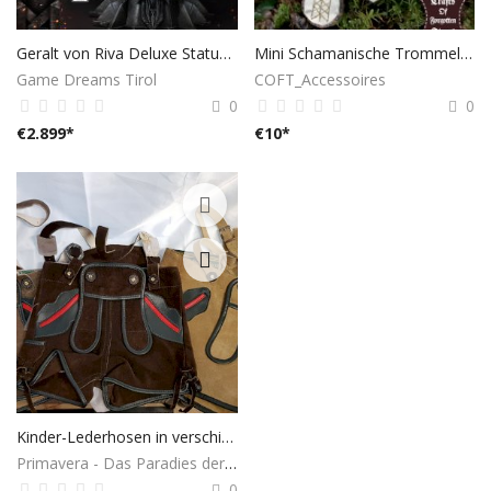
Geralt von Riva Deluxe Statue - Witcher 3
Mini Schamanische Trommel Schlüsselanhänger und Deko.
Game Dreams Tirol
COFT_Accessoires
0
0
€
2.899
*
€
10
*
Kinder-Lederhosen in verschiedenen Größen und Farben
Primavera - Das Paradies der Geschenke
0