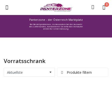
0
Panterzone - der Österreich Marktplatz
Bei Bestellproblemen, insbesondere bei der Auswahl
Ware
des Lieferlandes, kontaktieren Sie bitte den Verkäufer
direkt für Unterstützung.
einstellen
Stellenmarkt
Urlaub
finden
Vorratsschrank
Immozone
Service /
Produkte filtern
Hilfe
Warenmarkt
Lebensmittelmarkt
Baumarkt