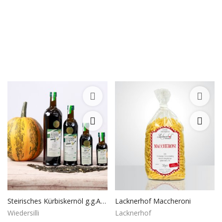
Dienstleistungen
Stellenmarkt
Travelzone
Immozone
andere...
Wunschliste
Kontakt
Blog
Was ist PanterZONE?
Steirisches Kürbiskernöl g.g.A. 1L
Lacknerhof Maccheroni
Wiedersilli
Lacknerhof
Anmeldung