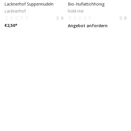
Lacknerhof Suppennudeln
Bio-Huflattichhonig
Lacknerhof
hold-me
0
0
€
2,50
*
Angebot anfordern