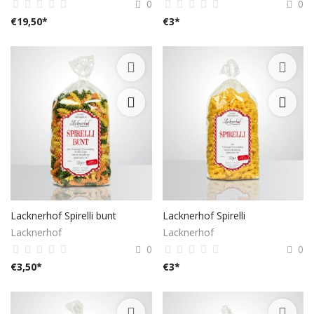
0
0
€
19,50
*
€
3
*
Registrieren
Standort
EUR (€)
Lacknerhof Spirelli bunt
Lacknerhof Spirelli
Lacknerhof
Lacknerhof
0
0
€
3,50
*
€
3
*