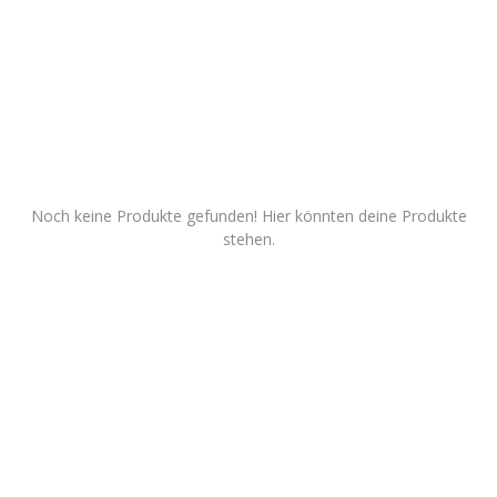
Dienstleistungen
Stellenmarkt
Travelzone
Immozone
Noch keine Produkte gefunden! Hier könnten deine Produkte
stehen.
andere...
Wunschliste
Kontakt
Blog
Was ist PanterZONE?
Anmeldung