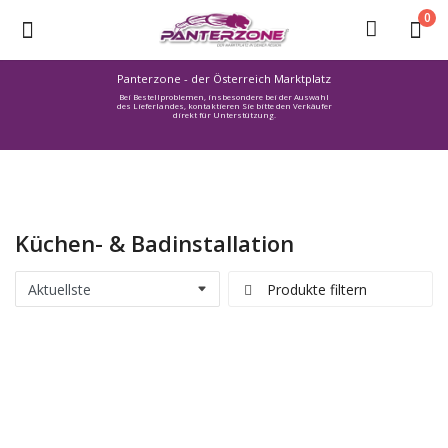
0
Panterzone - der Österreich Marktplatz
Bei Bestellproblemen, insbesondere bei der Auswahl
Ware
des Lieferlandes, kontaktieren Sie bitte den Verkäufer
direkt für Unterstützung.
einstellen
Stellenmarkt
Urlaub
finden
Küchen- & Badinstallation
Immozone
Service /
Produkte filtern
Hilfe
Warenmarkt
Lebensmittelmarkt
Baumarkt