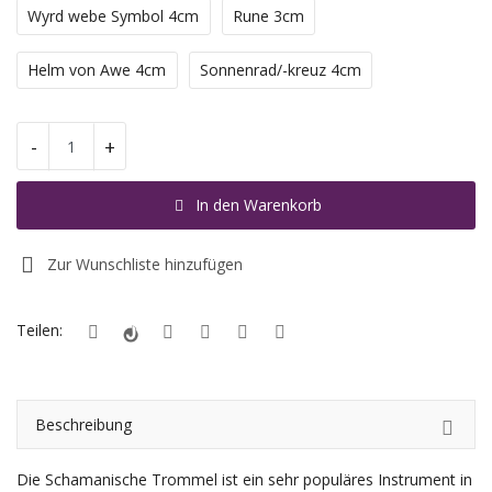
Wyrd webe Symbol 4cm
Rune 3cm
Registrieren
Helm von Awe 4cm
Sonnenrad/-kreuz 4cm
Standort
-
+
EUR (€)
In den Warenkorb
Zur Wunschliste hinzufügen
Teilen:
Beschreibung
Die Schamanische Trommel ist ein sehr populäres Instrument in