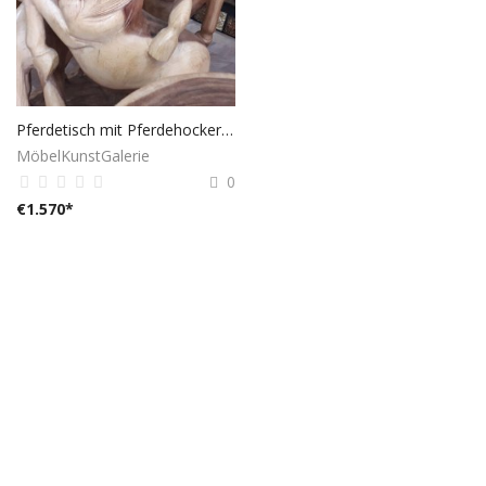
Pferdetisch mit Pferdehockern - handgeschnitzt
MöbelKunstGalerie
0
€
1.570
*