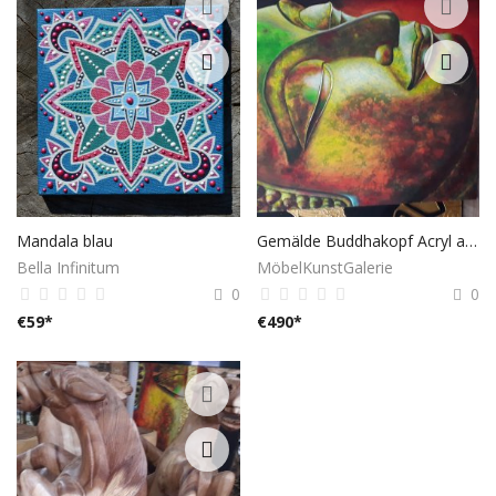
Mandala blau
Gemälde Buddhakopf Acryl auf Leinwand
Bella Infinitum
MöbelKunstGalerie
0
0
€
59
*
€
490
*