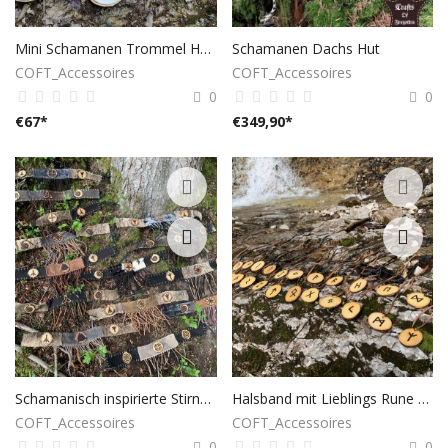
Mini Schamanen Trommel Halskette
Schamanen Dachs Hut
COFT_Accessoires
COFT_Accessoires
0
0
€
67
*
€
349,90
*
Schamanisch inspirierte Stirnbänder
Halsband mit Lieblings Rune eingebrannt
COFT_Accessoires
COFT_Accessoires
0
0