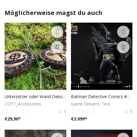
Möglicherweise magst du auch
Untersetzer oder Wand Dekoration
Batman Detective Comics #1000 Statue von Prime 1 Studio
COFT_Accessoires
Game Dreams Tirol
0
0
€
29,90
*
€
2.099
*