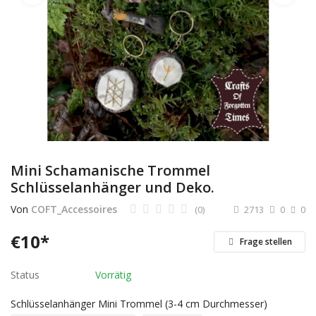
Dienstleistungen
Stellenmarkt
Travelzone
Immozone
andere...
Mini Schamanische Trommel
Schlüsselanhänger und Deko.
Wunschliste
Von
COFT_Accessoires
(0)
2713
0
0
Kontakt
€
10
*
Frage stellen
Blog
Status
Vorrätig
Was ist PanterZONE?
Schlüsselanhänger Mini Trommel (3-4 cm Durchmesser)
Anmeldung