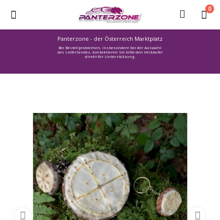
0
Panterzone - der Österreich Marktplatz
Bei Bestellproblemen, insbesondere bei der Auswahl
Ware
des Lieferlandes, kontaktieren Sie bitte den Verkäufer
direkt für Unterstützung.
einstellen
Stellenmarkt
Urlaub
finden
Immozone
Service /
Hilfe
Warenmarkt
Lebensmittelmarkt
Baumarkt