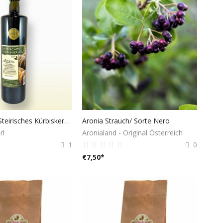
100% reines Steirisches Kürbiskernöl 1000 ml
Aronia Strauch/ Sorte Nero
rl
Aronialand - Original Österreich
1
0
€
7,50
*