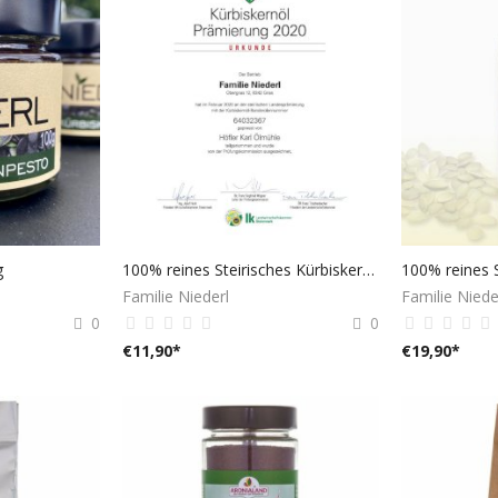
g
100% reines Steirisches Kürbiskernöl g.g.A. 500 ml
Familie Niederl
Familie Niede
0
0
€
11,90
*
€
19,90
*