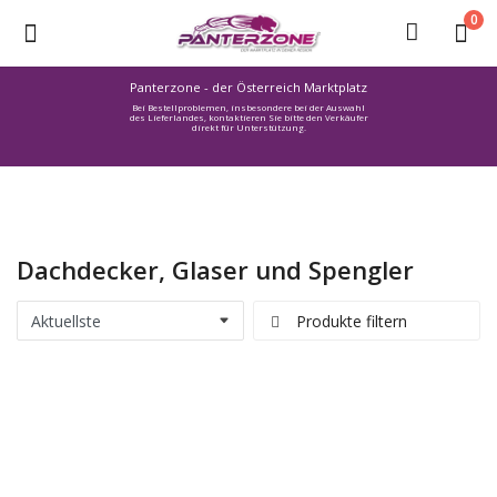
0
Panterzone - der Österreich Marktplatz
Bei Bestellproblemen, insbesondere bei der Auswahl
Ware
des Lieferlandes, kontaktieren Sie bitte den Verkäufer
direkt für Unterstützung.
einstellen
Stellenmarkt
Urlaub
finden
Dachdecker, Glaser und Spengler
Immozone
Service /
Produkte filtern
Hilfe
Warenmarkt
Lebensmittelmarkt
Baumarkt