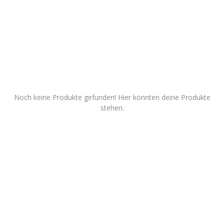
Dienstleistungen
Stellenmarkt
Travelzone
Immozone
Noch keine Produkte gefunden! Hier könnten deine Produkte
stehen.
andere...
Wunschliste
Kontakt
Blog
Was ist PanterZONE?
Anmeldung