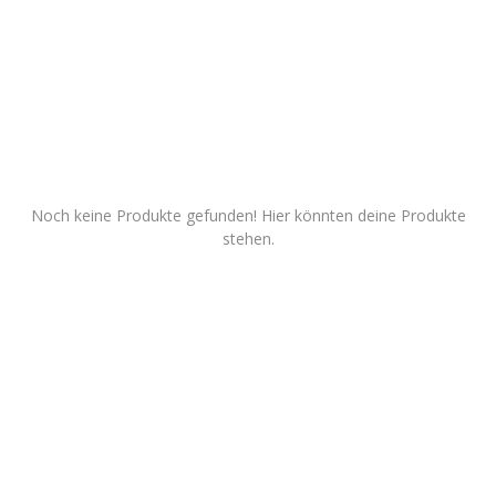
Dienstleistungen
Stellenmarkt
Travelzone
Immozone
Noch keine Produkte gefunden! Hier könnten deine Produkte
stehen.
andere...
Wunschliste
Kontakt
Blog
Was ist PanterZONE?
Anmeldung