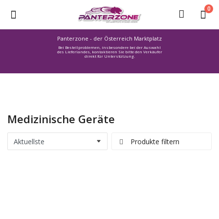
0
Panterzone - der Österreich Marktplatz
Bei Bestellproblemen, insbesondere bei der Auswahl
Ware
des Lieferlandes, kontaktieren Sie bitte den Verkäufer
direkt für Unterstützung.
einstellen
Stellenmarkt
Urlaub
finden
Medizinische Geräte
Immozone
Service /
Produkte filtern
Hilfe
Warenmarkt
Lebensmittelmarkt
Baumarkt