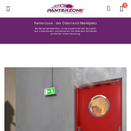
0
Panterzone - der Österreich Marktplatz
Bei Bestellproblemen, insbesondere bei der Auswahl
Ware
des Lieferlandes, kontaktieren Sie bitte den Verkäufer
direkt für Unterstützung.
einstellen
Stellenmarkt
Urlaub
finden
Immozone
Service /
Hilfe
Warenmarkt
Lebensmittelmarkt
Baumarkt