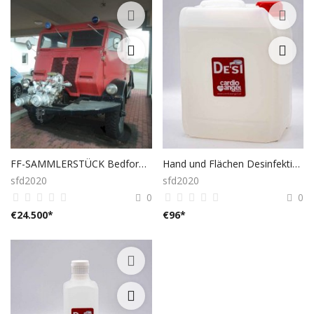
FF-SAMMLERSTÜCK Bedford Bj 1940
Hand und Flächen Desinfektion 1x5 LITER Ethanol
sfd2020
sfd2020
0
0
€
24.500
*
€
96
*