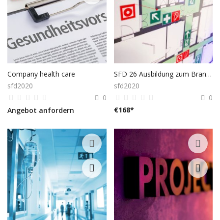
Company health care
SFD 26 Ausbildung zum Brandschutzbeauftragten lt. TRVB O117 – Modul 2
sfd2020
sfd2020
0
0
€
168
*
Angebot anfordern