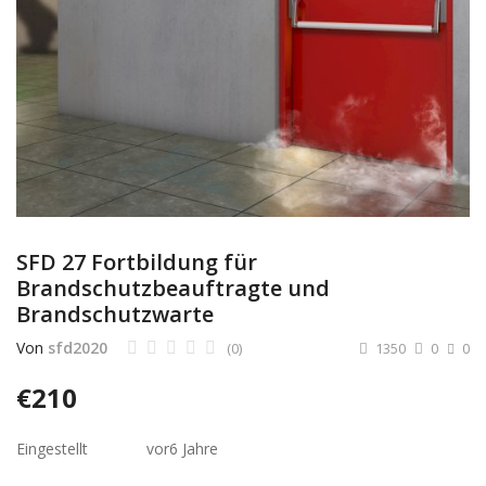
Dienstleistungen
Stellenmarkt
Travelzone
Immozone
andere...
SFD 27 Fortbildung für
Brandschutzbeauftragte und
Wunschliste
Brandschutzwarte
Kontakt
Von
sfd2020
(0)
1350
0
0
Blog
€
210
Was ist PanterZONE?
Eingestellt
vor
6 Jahre
Anmeldung