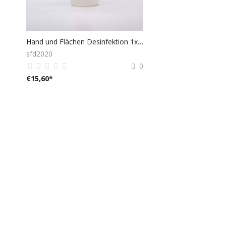
Hand und Flächen Desinfektion 1x500ml Ethanol
sfd2020
0
€
15,60
*