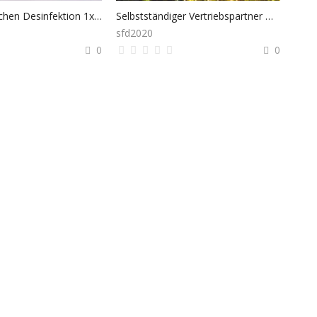
Hand und Flächen Desinfektion 1x500ml Ethanol
Selbstständiger Vertriebspartner werden!
sfd2020
0
0