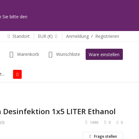
 Sie bitte den
Standort
EUR (€)
Anmeldung
/
Registrieren
Warenkorb
Wunschliste
Ware einstellen
...
 Desinfektion 1x5 LITER Ethanol
(0)
1446
0
0
Frage stellen