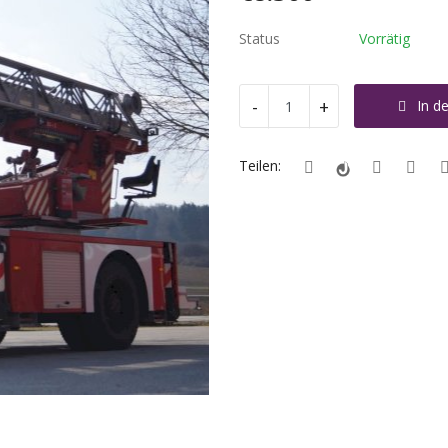
Status
Vorrätig
-
+
In d
Teilen: