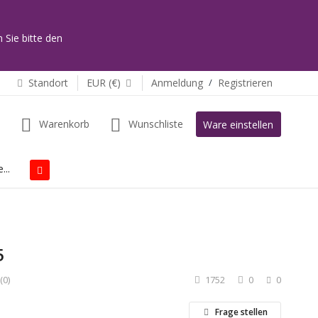
 Sie bitte den
Standort
EUR (€)
Anmeldung
/
Registrieren
Warenkorb
Wunschliste
Ware einstellen
...
5
(0)
1752
0
0
Frage stellen