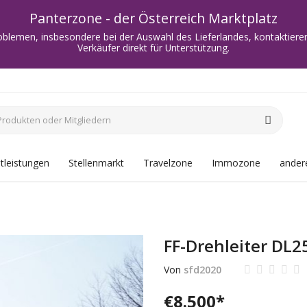
Panterzone - der Österreich Marktplatz
oblemen, insbesondere bei der Auswahl des Lieferlandes, kontaktieren
Verkäufer direkt für Unterstützung.
tleistungen
Stellenmarkt
Travelzone
Immozone
andere
FF-Drehleiter DL2
Von
sfd2020
€
8.500
*