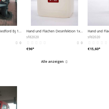
FF-SAMMLERSTÜCK Bedford Bj 1940
Hand und Flächen Desinfektion 1x5 LITER Ethanol
sfd2020
sfd2020
0
0
€
96
*
€
15,60
*
Alle anzeigen