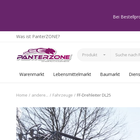
Bei Bestellpr
Was ist PanterZONE?
Produkt
Warenmarkt
Lebensmittelmarkt
Baumarkt
Diens
Home
andere...
Fahrzeuge
FF-Drehleiter DL25