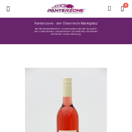
0
Panterzone - der Österreich Marktplatz
Bei Bestellproblemen, insbesondere bei der Auswahl
Ware
des Lieferlandes, kontaktieren Sie bitte den Verkäufer
direkt für Unterstützung.
einstellen
Stellenmarkt
Urlaub
finden
Immozone
Service /
Hilfe
Warenmarkt
Lebensmittelmarkt
Baumarkt