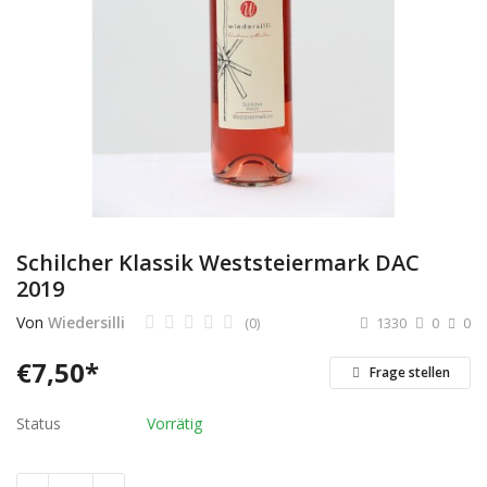
Dienstleistungen
Stellenmarkt
Travelzone
Immozone
andere...
Schilcher Klassik Weststeiermark DAC
2019
Wunschliste
Von
Wiedersilli
(0)
1330
0
0
Kontakt
€
7,50
*
Frage stellen
Blog
Status
Vorrätig
Was ist PanterZONE?
Anmeldung