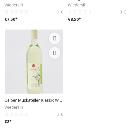
Wiedersilli
Wiedersilli
0
0
€
7,50
*
€
8,50
*
Gelber Muskateller Klassik Weststeiermark DAC 2019
Wiedersilli
0
€
8
*