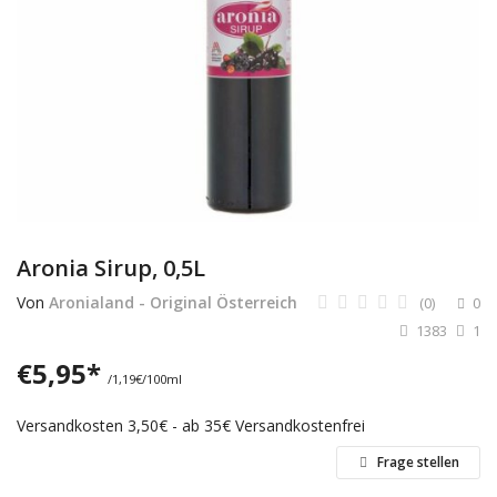
Dienstleistungen
Stellenmarkt
Travelzone
Immozone
andere...
Aronia Sirup, 0,5L
Wunschliste
Von
Aronialand - Original Österreich
(0)
0
1383
1
Kontakt
€
5,95
*
/1,19€/100ml
Blog
Versandkosten 3,50€ - ab 35€ Versandkostenfrei
Was ist PanterZONE?
Frage stellen
Anmeldung