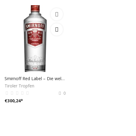
Smirnoff Red Label – Die weltbekannte Vodka-Ikone (0,7L, 37,5% Vol.)
Tiroler Tropfen
0
€
300,24
*