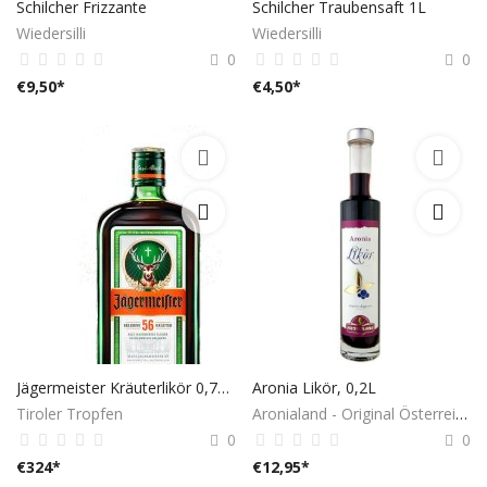
Schilcher Frizzante
Schilcher Traubensaft 1L
Wiedersilli
Wiedersilli
0
0
€
9,50
*
€
4,50
*
Jägermeister Kräuterlikör 0,7L – 35% Vol.
Aronia Likör, 0,2L
Tiroler Tropfen
Aronialand - Original Österreich
0
0
€
324
*
€
12,95
*