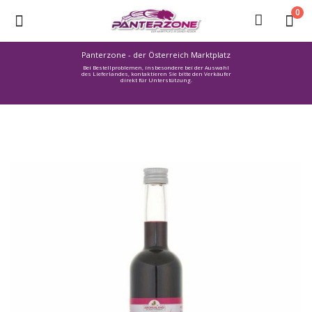
0
Panterzone - der Österreich Marktplatz
Bei Bestellproblemen, insbesondere bei der Auswahl
Ware
des Lieferlandes, kontaktieren Sie bitte den Verkäufer
direkt für Unterstützung.
einstellen
Stellenmarkt
Urlaub
finden
Immozone
Service /
Hilfe
Warenmarkt
Lebensmittelmarkt
Baumarkt