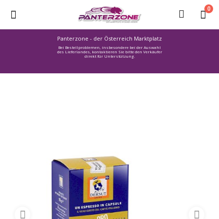
0
Panterzone - der Österreich Marktplatz
Bei Bestellproblemen, insbesondere bei der Auswahl
Ware
des Lieferlandes, kontaktieren Sie bitte den Verkäufer
direkt für Unterstützung.
einstellen
Stellenmarkt
Urlaub
finden
Immozone
Service /
Hilfe
Warenmarkt
Lebensmittelmarkt
Baumarkt