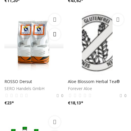
€
11,20
*
€
43,62
*
ROSSO Dersut
Aloe Blossom Herbal Tea®
SERO Handels GmbH
Forever Aloe
0
0
€
23
*
€
18,13
*