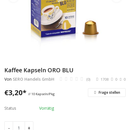
Dienstleistungen
Stellenmarkt
Travelzone
Immozone
andere...
Kaffee Kapseln ORO BLU
Wunschliste
Von
SERO Handels GmbH
(0)
1708
0
0
Kontakt
€
3,20
*
Frage stellen
// 10 Kapseln/Pkg
Blog
Status
Vorrätig
Was ist PanterZONE?
-
+
Anmeldung