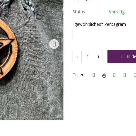
Status
Vorrätig
"gewöhnliches" Pentagram
-
+
In d
Teilen: