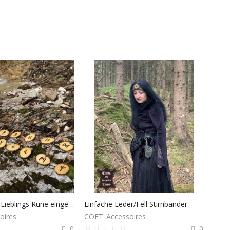
Halsband mit Lieblings Rune eingebrannt
Einfache Leder/Fell Stirnbänder
oires
COFT_Accessoires
0
0