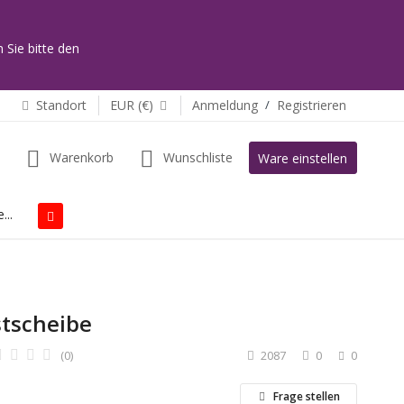
 Sie bitte den
Standort
EUR (€)
Anmeldung
/
Registrieren
Warenkorb
Wunschliste
Ware einstellen
...
tscheibe
(0)
2087
0
0
Frage stellen