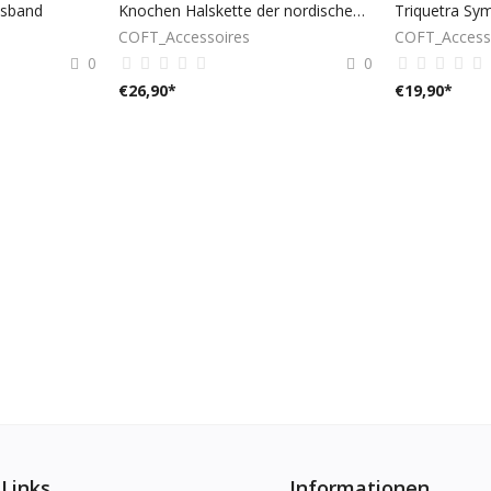
lsband
Knochen Halskette der nordischen Hexen
Triquetra Sym
COFT_Accessoires
COFT_Access
0
0
€
26,90
*
€
19,90
*
 Links
Informationen