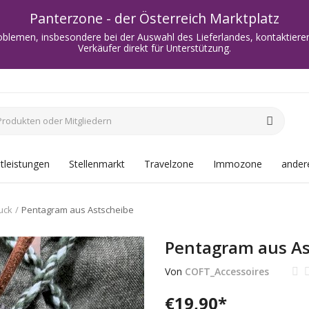
Panterzone - der Österreich Marktplatz
oblemen, insbesondere bei der Auswahl des Lieferlandes, kontaktieren
Verkäufer direkt für Unterstützung.
tleistungen
Stellenmarkt
Travelzone
Immozone
andere
uck
Pentagram aus Astscheibe
Pentagram aus As
Von
COFT_Accessoires
€
19,90
*