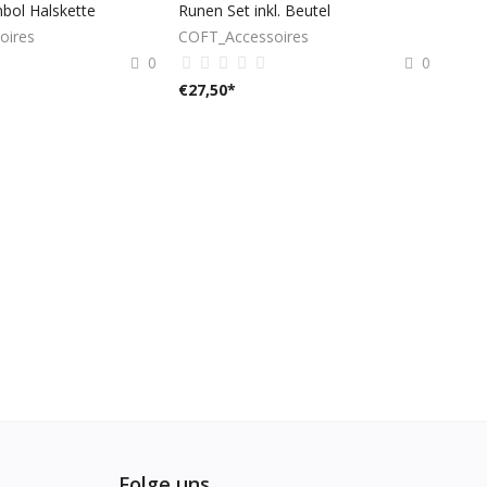
bol Halskette
Runen Set inkl. Beutel
oires
COFT_Accessoires
0
0
€
27,50
*
Folge uns