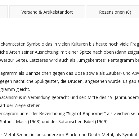
Versand & Artikelstandort
Rezensionen (0)
ekanntesten Symbole das in vielen Kulturen bis heute noch viele Frage
che Arten seiner Ausrichtung: mit einer Spitze nach oben (dann zeigen
wei zur Seite). Letzteres wird auch als „umgekehrtes“ Pentagramm b
das Pentagramm als Bannzeichen gegen das Böse sowie als Zauber- un
 gegen nächtliche Spukgeister, die Druden, angesehen wurde. Es gab
agramm gleicht.
nismus in Verbindung gebracht und seit Mitte des 19. Jahrhunderts 
art der Ziege stehen.
ntagram unter der Bezeichnung "Sigil of Baphomet" als Zeichen sei
 Satanic Mass (1968) und der Satanischen Bibel (1969).
r Metal-Szene, insbesondere im Black- und Death Metal, als Symbol 