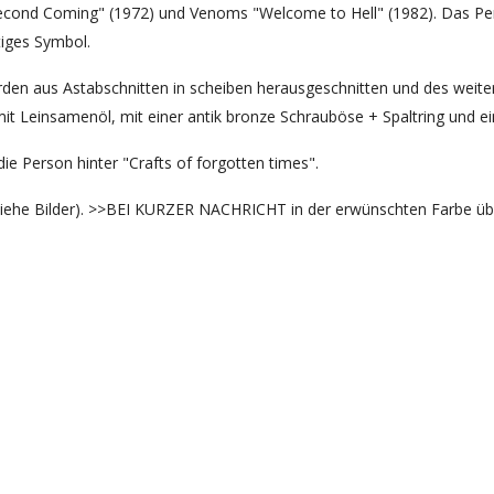
 Second Coming" (1972) und Venoms "Welcome to Hell" (1982). Das Pe
tiges Symbol.
urden aus Astabschnitten in scheiben herausgeschnitten und des wei
mit Leinsamenöl, mit einer antik bronze Schrauböse + Spaltring und
die Person hinter "Crafts of forgotten times".
siehe Bilder). >>BEI KURZER NACHRICHT in der erwünschten Farbe übe