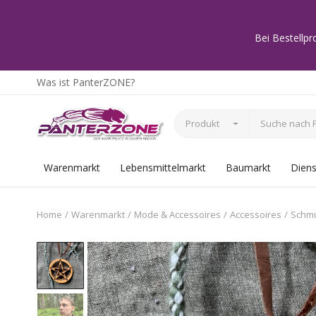
Bei Bestellpr
Was ist PanterZONE?
Produkt
Warenmarkt
Lebensmittelmarkt
Baumarkt
Diens
Home
Warenmarkt
Mode & Accessoires
Accessoires
Schm