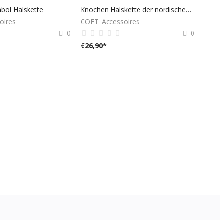
bol Halskette
Knochen Halskette der nordischen Hexen
oires
COFT_Accessoires
0
0
€
26,90
*