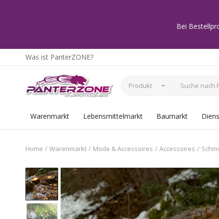
Bei Bestellpr
Was ist PanterZONE?
Produkt
Warenmarkt
Lebensmittelmarkt
Baumarkt
Diens
Home
Warenmarkt
Mode & Accessoires
Accessoires
Schm