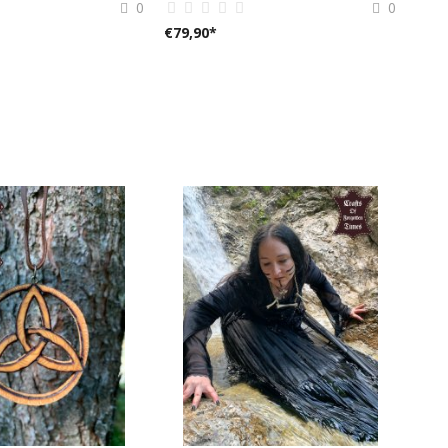
0
0
€
79,90
*