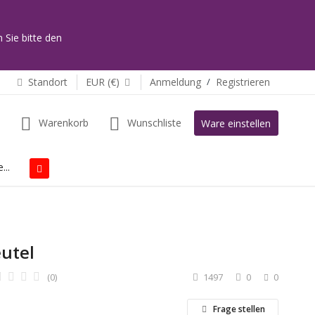
 Sie bitte den
Standort
EUR (€)
Anmeldung
/
Registrieren
Warenkorb
Wunschliste
Ware einstellen
...
eutel
(0)
1497
0
0
Frage stellen