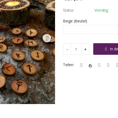
Status
Vorrätig
Beige (Beutel)
-
+
In d
Teilen: