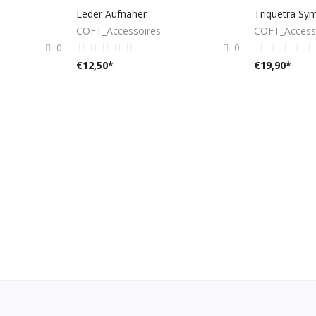
Leder Aufnäher
Triquetra Sym
COFT_Accessoires
COFT_Access
0
0
€
12,50
*
€
19,90
*