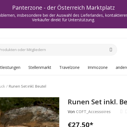
Panterzone - der Österreich Marktplatz
oblemen, insbesondere bei der Auswahl des Lieferlandes, kontaktieren
Verkäufer direkt für Unterstützung.
tleistungen
Stellenmarkt
Travelzone
Immozone
andere
uck
Runen Set inkl. Beutel
Runen Set inkl. B
Von
COFT_Accessoires
€
27,50
*