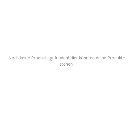
Dienstleistungen
Stellenmarkt
Travelzone
Immozone
Noch keine Produkte gefunden! Hier könnten deine Produkte
stehen.
andere...
Wunschliste
Kontakt
Blog
Was ist PanterZONE?
Anmeldung