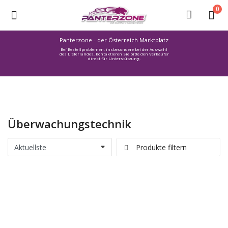
0
Panterzone - der Österreich Marktplatz
Bei Bestellproblemen, insbesondere bei der Auswahl
Ware
des Lieferlandes, kontaktieren Sie bitte den Verkäufer
direkt für Unterstützung.
einstellen
Stellenmarkt
Urlaub
finden
Überwachungstechnik
Immozone
Service /
Produkte filtern
Hilfe
Warenmarkt
Lebensmittelmarkt
Baumarkt