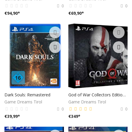
0
0
€
94,90
*
€
69,90
*
Dark Souls: Remastered
God of War Collectors Edition - [Playstation 4] (Uncut PEGI)
Game Dreams Tirol
Game Dreams Tirol
0
0
€
39,99
*
€
349
*