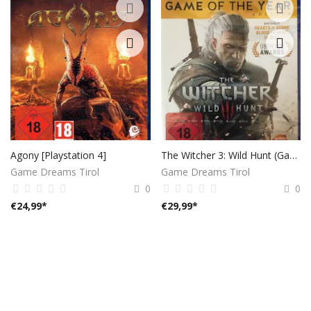
Agony [Playstation 4]
The Witcher 3: Wild Hunt (Game of the Year)
Game Dreams Tirol
Game Dreams Tirol
0
0
€
24,99
*
€
29,99
*