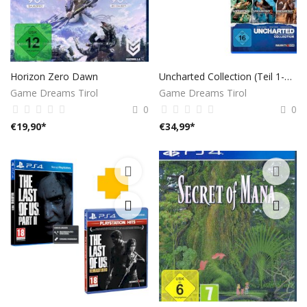
Horizon Zero Dawn
Uncharted Collection (Teil 1-3) + Uncharted 4: A Thief’s End
Game Dreams Tirol
Game Dreams Tirol
0
0
€
19,90
*
€
34,99
*