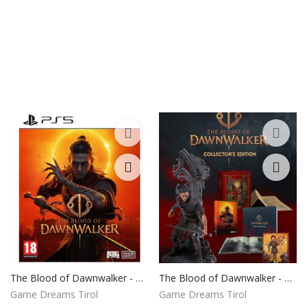
Dienstleistungen
Stellenmarkt
Travelzone
Immozone
andere...
Wunschliste
Kontakt
Blog
Was ist PanterZONE?
The Blood of Dawnwalker - D1 AT Steelbook Edition - [PlayStation 5]
The Blood of Dawnwalker - Collector's Edition - [PlayStation 5]
Game Dreams Tirol
Game Dreams Tirol
Anmeldung