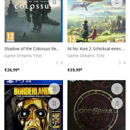
Shadow of the Colossus Remake - [Playstation 4]
Ni No Kuni 2: Schicksal eines Königreichs [Prince’s Edition] - [Playstation 4]
Game Dreams Tirol
Game Dreams Tirol
0
0
€
26,99
*
€
39,99
*