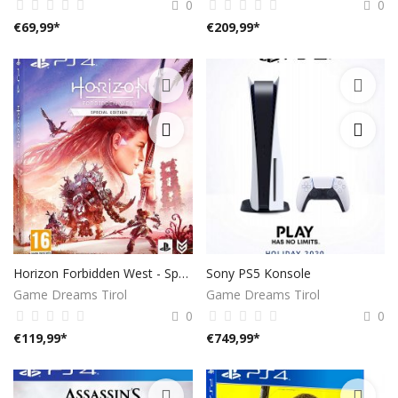
0
0
€
69,99
*
€
209,99
*
Registrieren
Standort
EUR (€)
Horizon Forbidden West - Special Edition (kostenloses Upgrade auf PS5) - [PlayStation 4]
Sony PS5 Konsole
Game Dreams Tirol
Game Dreams Tirol
0
0
€
119,99
*
€
749,99
*