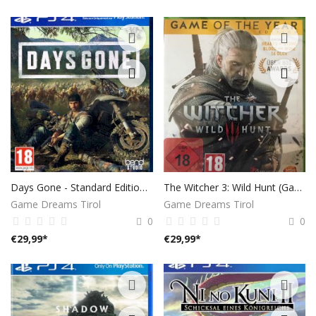
Days Gone - Standard Edition - [PlayStation 4]
The Witcher 3: Wild Hunt (Game of the Year) (Xbox One)
Game Dreams Tirol
Game Dreams Tirol
0
0
€
29,99
*
€
29,99
*