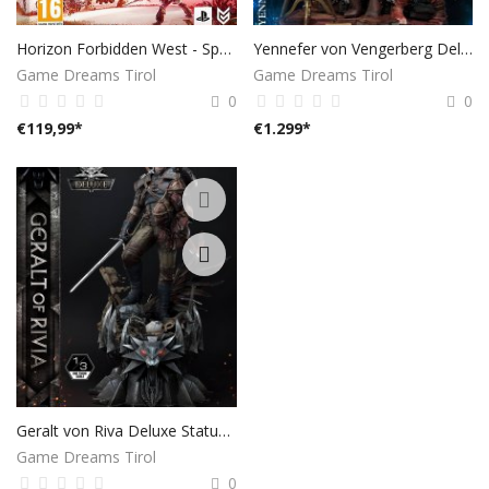
Horizon Forbidden West - Special Edition (kostenloses Upgrade auf PS5) - [PlayStation 4]
Yennefer von Vengerberg Deluxe Statue - Witcher 3
Game Dreams Tirol
Game Dreams Tirol
0
0
€
119,99
*
€
1.299
*
Geralt von Riva Deluxe Statue - Witcher 3
Game Dreams Tirol
0