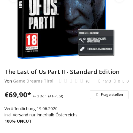
Dienstleistungen
Stellenmarkt
Travelzone
Immozone
andere...
The Last of Us Part II - Standard Edition
Wunschliste
Von
Game Dreams Tirol
(0)
1613
0
0
Kontakt
€
69,90
*
Frage stellen
/+ 2 Boni (AT-PEGI)
Blog
Veröffentlichung 19.06.2020
inkl. Versand nur innerhalb Österreichs
Was ist PanterZONE?
100% UNCUT
Anmeldung