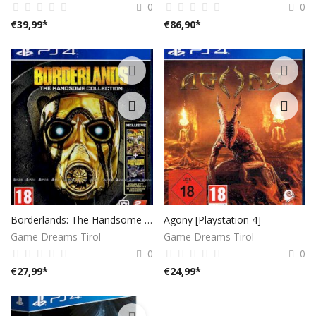
0
0
€
39,99
*
€
86,90
*
Borderlands: The Handsome Collection - [Playstation 4]
Agony [Playstation 4]
Game Dreams Tirol
Game Dreams Tirol
0
0
€
27,99
*
€
24,99
*