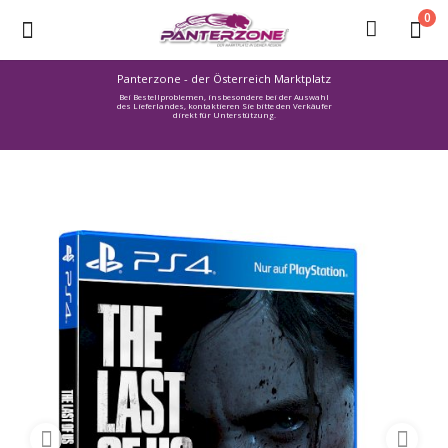
0
Panterzone - der Österreich Marktplatz
Bei Bestellproblemen, insbesondere bei der Auswahl
Ware
des Lieferlandes, kontaktieren Sie bitte den Verkäufer
direkt für Unterstützung.
einstellen
Stellenmarkt
Urlaub
finden
Immozone
Service /
Hilfe
Warenmarkt
Lebensmittelmarkt
Baumarkt