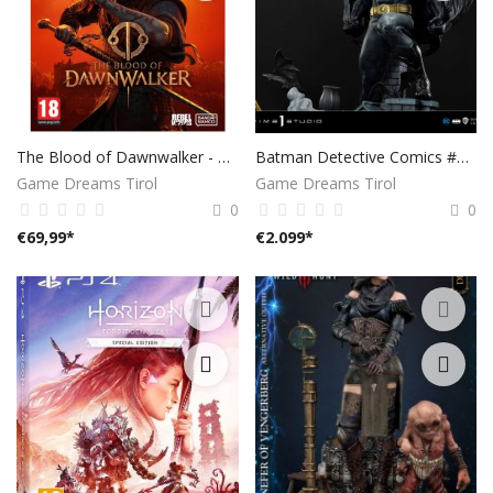
The Blood of Dawnwalker - D1 AT Steelbook Edition - [PlayStation 5]
Batman Detective Comics #1000 Statue von Prime 1 Studio
Game Dreams Tirol
Game Dreams Tirol
0
0
€
69,99
*
€
2.099
*