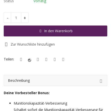
Status
Vorrätig
Registrieren
-
+
Standort
In den Warenkorb
EUR (€)
Zur Wunschliste hinzufügen
Teilen:
Beschreibung
Deine Vorbesteller Bonus:
Munitionskapazität-Verbesserung
Schaltet sofort die Munitionskapazität-Verbesserung für