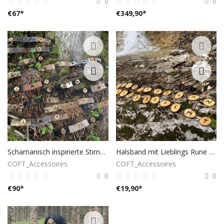
0
0
€
67
*
€
349,90
*
Schamanisch inspirierte Stirnbänder
Halsband mit Lieblings Rune eingebrannt
COFT_Accessoires
COFT_Accessoires
0
0
€
90
*
€
19,90
*