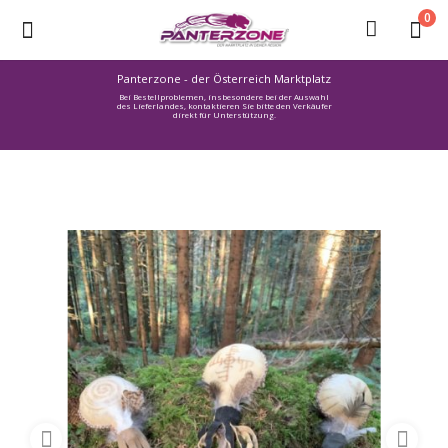
0
Panterzone - der Österreich Marktplatz
Bei Bestellproblemen, insbesondere bei der Auswahl
Ware
des Lieferlandes, kontaktieren Sie bitte den Verkäufer
direkt für Unterstützung.
einstellen
Stellenmarkt
Urlaub
finden
Immozone
Service /
Hilfe
Warenmarkt
Lebensmittelmarkt
Baumarkt