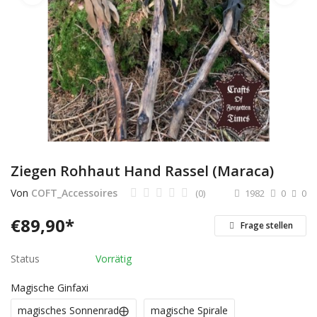
Dienstleistungen
Stellenmarkt
Travelzone
Immozone
andere...
Ziegen Rohhaut Hand Rassel (Maraca)
Wunschliste
Von
COFT_Accessoires
(0)
1982
0
0
Kontakt
€
89,90
*
Frage stellen
Blog
Status
Vorrätig
Was ist PanterZONE?
Magische Ginfaxi
magisches Sonnenrad⨁
magische Spirale
Anmeldung