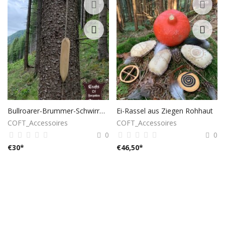
Bullroarer-Brummer-Schwirrgerät
Ei-Rassel aus Ziegen Rohhaut
COFT_Accessoires
COFT_Accessoires
0
0
€
30
*
€
46,50
*