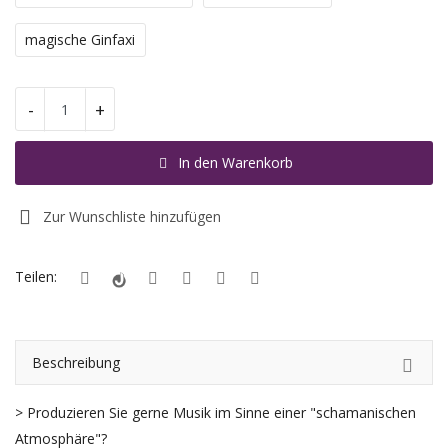
magische Ginfaxi
Registrieren
Standort
-
+
EUR (€)
In den Warenkorb
Zur Wunschliste hinzufügen
Teilen:
Beschreibung
> Produzieren Sie gerne Musik im Sinne einer "schamanischen
Atmosphäre"?