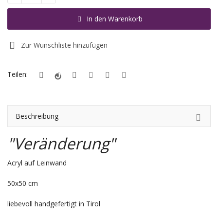
In den Warenkorb
Registrieren
Standort
Zur Wunschliste hinzufügen
EUR (€)
Teilen:
Beschreibung
"Veränderung"
Acryl auf Leinwand
50x50 cm
liebevoll handgefertigt in Tirol