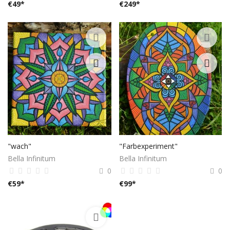
€
49
*
€
249
*
"wach"
"Farbexperiment"
Bella Infinitum
Bella Infinitum
0
0
€
59
*
€
99
*