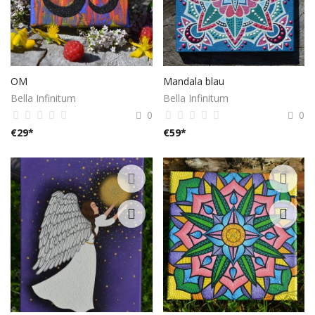
OM
Mandala blau
Bella Infinitum
Bella Infinitum
0
0
€
29
*
€
59
*