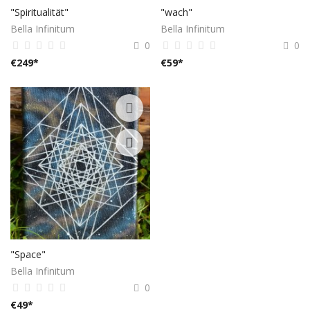
"Spiritualität"
"wach"
Bella Infinitum
Bella Infinitum
0
0
€
249
*
€
59
*
"Space"
Bella Infinitum
0
€
49
*