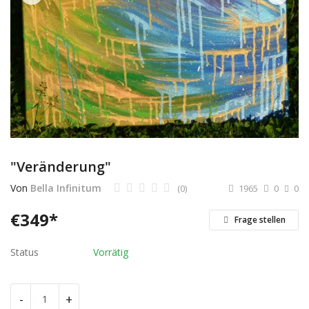
Dienstleistungen
Stellenmarkt
Travelzone
Immozone
andere...
"Veränderung"
Wunschliste
Von
Bella Infinitum
(0)
1965
0
0
Kontakt
€
349
*
Frage stellen
Blog
Status
Vorrätig
Was ist PanterZONE?
-
+
Anmeldung