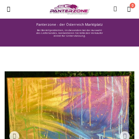
0
Panterzone - der Österreich Marktplatz
Bei Bestellproblemen, insbesondere bei der Auswahl
Ware
des Lieferlandes, kontaktieren Sie bitte den Verkäufer
direkt für Unterstützung.
einstellen
Stellenmarkt
Urlaub
finden
Immozone
Service /
Hilfe
Warenmarkt
Lebensmittelmarkt
Baumarkt