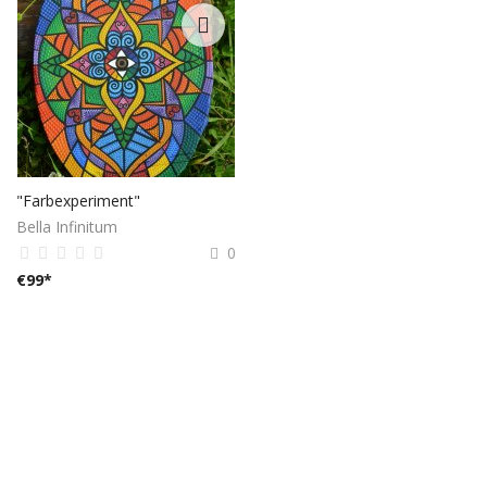
"Farbexperiment"
Bella Infinitum
0
€
99
*