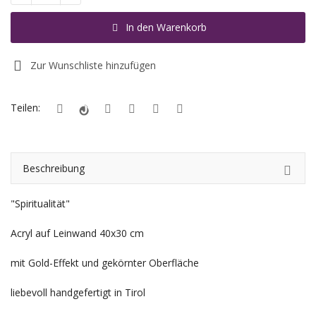
In den Warenkorb
Registrieren
Standort
Zur Wunschliste hinzufügen
EUR (€)
Teilen:
Beschreibung
"Spiritualität"
Acryl auf Leinwand 40x30 cm
mit Gold-Effekt und gekörnter Oberfläche
liebevoll handgefertigt in Tirol