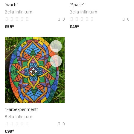
"wach"
"Space"
Bella Infinitum
Bella Infinitum
0
0
€
59
*
€
49
*
"Farbexperiment"
Bella Infinitum
0
€
99
*