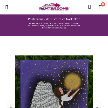
0
Panterzone - der Österreich Marktplatz
Bei Bestellproblemen, insbesondere bei der Auswahl
Ware
des Lieferlandes, kontaktieren Sie bitte den Verkäufer
direkt für Unterstützung.
einstellen
Stellenmarkt
Urlaub
finden
Immozone
Service /
Hilfe
Warenmarkt
Lebensmittelmarkt
Baumarkt