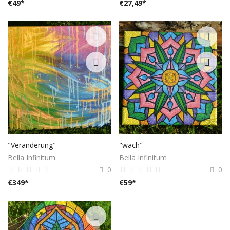
€
49
*
€
27,49
*
"Veränderung"
"wach"
Bella Infinitum
Bella Infinitum
0
0
€
349
*
€
59
*