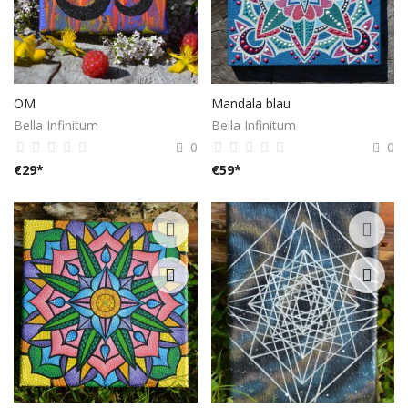
OM
Mandala blau
Bella Infinitum
Bella Infinitum
0
0
€
29
*
€
59
*