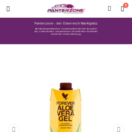
0
Panterzone - der Österreich Marktplatz
Bei Bestellproblemen, insbesondere bei der Auswahl
Ware
des Lieferlandes, kontaktieren Sie bitte den Verkäufer
direkt für Unterstützung.
einstellen
Stellenmarkt
Urlaub
finden
Immozone
Service /
Hilfe
Warenmarkt
Lebensmittelmarkt
Baumarkt