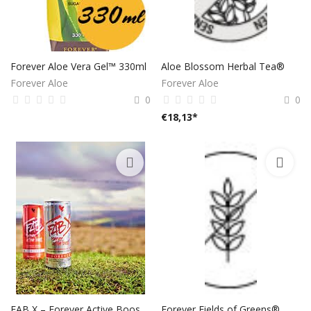
Forever Aloe Vera Gel™ 330ml
Aloe Blossom Herbal Tea®
Forever Aloe
Forever Aloe
0
0
€
18,13
*
FAB X – Forever Active Boost™
Forever Fields of Greens®