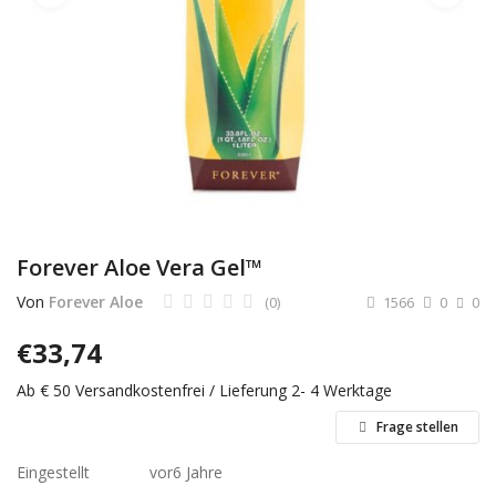
Dienstleistungen
Stellenmarkt
Travelzone
Immozone
andere...
Forever Aloe Vera Gel™
Wunschliste
Von
Forever Aloe
(0)
1566
0
0
Kontakt
€
33,74
Ab € 50 Versandkostenfrei / Lieferung 2- 4 Werktage
Blog
Frage stellen
Was ist PanterZONE?
Eingestellt
vor
6 Jahre
Anmeldung