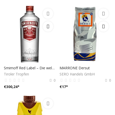
Smirnoff Red Label – Die weltbekannte Vodka-Ikone (0,7L, 37,5% Vol.)
MARRONE Dersut
Tiroler Tropfen
SERO Handels GmbH
0
0
€
300,24
*
€
17
*