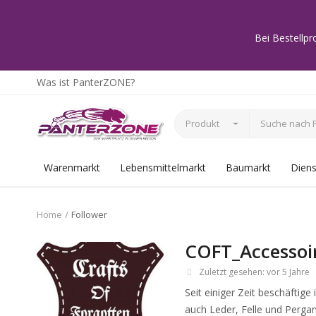
Bei Bestellpr
Was ist PanterZONE?
Produkt
Warenmarkt
Lebensmittelmarkt
Baumarkt
Diens
Home
Follower
COFT_Accessoi
Zuletzt gesehen:
vor
5 Jahre
Seit einiger Zeit beschäftig
auch Leder, Felle und Pergam