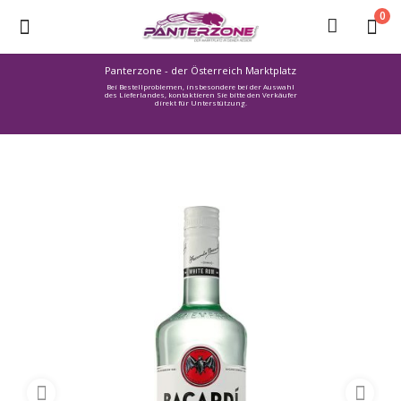
0
Panterzone - der Österreich Marktplatz
Bei Bestellproblemen, insbesondere bei der Auswahl
Ware
des Lieferlandes, kontaktieren Sie bitte den Verkäufer
direkt für Unterstützung.
einstellen
Stellenmarkt
Urlaub
finden
Immozone
Service /
Hilfe
Warenmarkt
Lebensmittelmarkt
Baumarkt