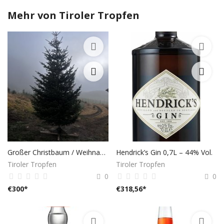
Mehr von
Tiroler Tropfen
Großer Christbaum / Weihnachtsbaum – ca. 7 m
Hendrick’s Gin 0,7L – 44% Vol.
Tiroler Tropfen
Tiroler Tropfen
0
0
€
300
*
€
318,56
*