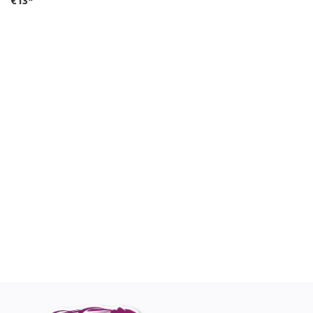
€
13
*