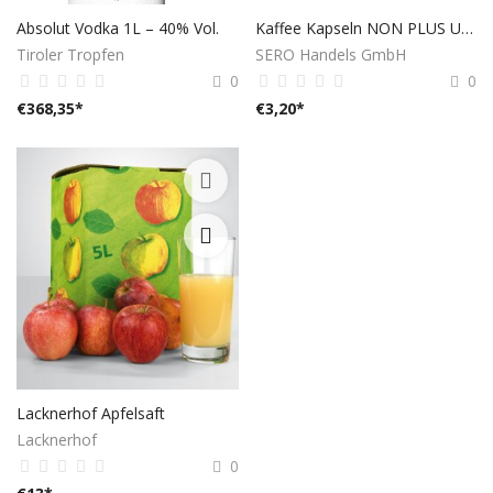
Absolut Vodka 1L – 40% Vol.
Kaffee Kapseln NON PLUS ULTRA
Tiroler Tropfen
SERO Handels GmbH
0
0
€
368,35
*
€
3,20
*
Lacknerhof Apfelsaft
Lacknerhof
0