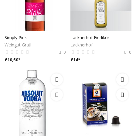
Simply Pink
Lacknerhof Eierlikör
Weingut Gratl
Lacknerhof
0
0
€
10,50
*
€
14
*