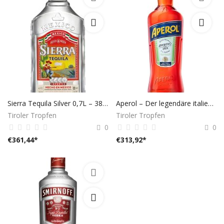
Sierra Tequila Silver 0,7L – 38% Vol.
Aperol – Der legendäre italienische Aperitif (1,0L, 11% Vol.)
Tiroler Tropfen
Tiroler Tropfen
0
0
€
361,44
*
€
313,92
*