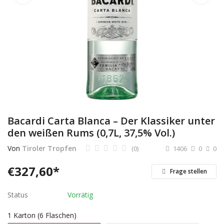
Dienstleistungen
Stellenmarkt
Travelzone
Immozone
andere...
Bacardi Carta Blanca – Der Klassiker unter
den weißen Rums (0,7L, 37,5% Vol.)
Wunschliste
Von
Tiroler Tropfen
(0)
1406
0
0
Kontakt
€
327,60
*
Frage stellen
Blog
Status
Vorrätig
Was ist PanterZONE?
1 Karton (6 Flaschen)
Anmeldung