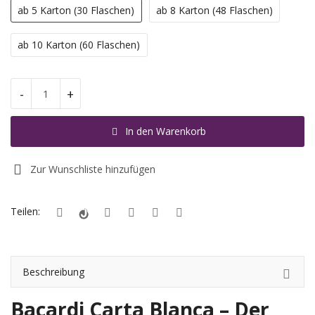
ab 5 Karton (30 Flaschen)
ab 8 Karton (48 Flaschen)
Registrieren
ab 10 Karton (60 Flaschen)
Standort
-
+
EUR (€)
In den Warenkorb
Zur Wunschliste hinzufügen
Teilen:
Beschreibung
Bacardi Carta Blanca – Der