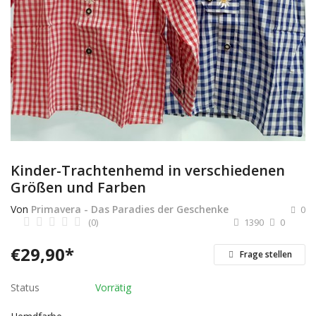
Dienstleistungen
Stellenmarkt
Travelzone
Immozone
andere...
Kinder-Trachtenhemd in verschiedenen
Größen und Farben
Wunschliste
Von
Primavera - Das Paradies der Geschenke
0
Kontakt
(0)
1390
0
€
29,90
*
Blog
Frage stellen
Was ist PanterZONE?
Status
Vorrätig
Anmeldung