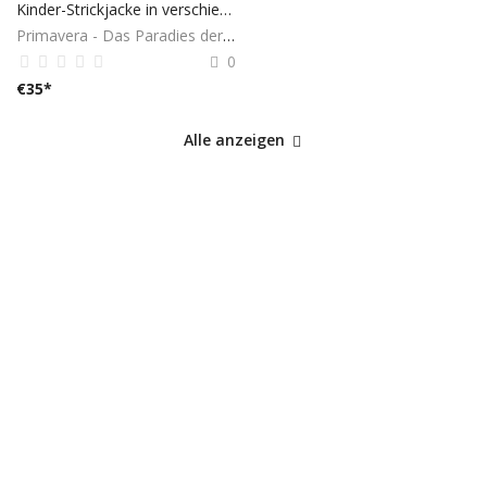
Kinder-Strickjacke in verschiedenen Größen und Farben
Primavera - Das Paradies der Geschenke
0
€
35
*
Alle anzeigen