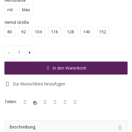
Hemdfarbe
rot
blau
Registrieren
Hemd Größe
Standort
80
92
104
116
128
140
152
EUR (€)
-
+
In den Warenkorb
Zur Wunschliste hinzufügen
Teilen:
Beschreibung