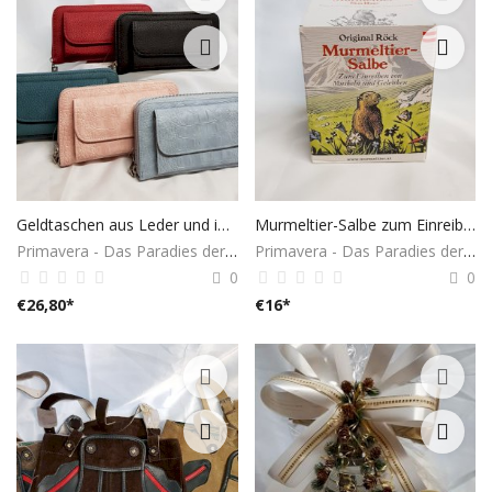
Geldtaschen aus Leder und in verschiedenen Farben
Murmeltier-Salbe zum Einreiben und Massieren bei müden Muskeln oder Gelenken
Primavera - Das Paradies der Geschenke
Primavera - Das Paradies der Geschenke
0
0
€
26,80
*
€
16
*