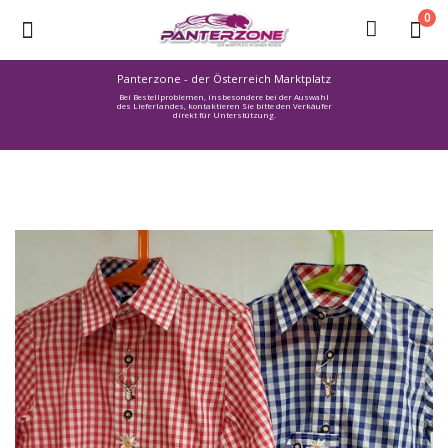
0
Panterzone - der Österreich Marktplatz
Bei Bestellproblemen, insbesondere bei der Auswahl
Ware
des Lieferlandes, kontaktieren Sie bitte den Verkäufer
direkt für Unterstützung.
einstellen
Stellenmarkt
Urlaub
finden
Immozone
Service /
Hilfe
Warenmarkt
Lebensmittelmarkt
Baumarkt