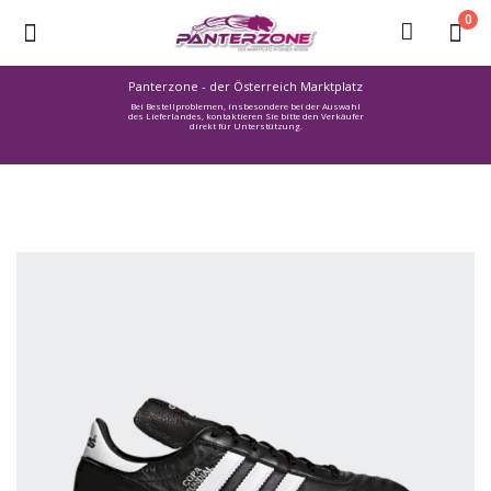
0
Panterzone - der Österreich Marktplatz
Bei Bestellproblemen, insbesondere bei der Auswahl
Ware
des Lieferlandes, kontaktieren Sie bitte den Verkäufer
direkt für Unterstützung.
einstellen
Stellenmarkt
Urlaub
finden
Immozone
Service /
Hilfe
Warenmarkt
Lebensmittelmarkt
Baumarkt