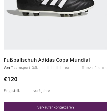
Dienstleistungen
Stellenmarkt
Travelzone
Immozone
andere...
Fußballschuh Adidas Copa Mundial
Wunschliste
Von
Teamsport OSL
(0)
1523
0
0
Kontakt
€
120
Blog
Eingestellt
vor
6 Jahre
Was ist PanterZONE?
Verkäufer kontaktieren
Anmeldung