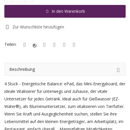
In den Warenkorb
Registrieren
Standort
Zur Wunschliste hinzufügen
EUR (€)
Teilen:
Beschreibung
4 Stück - Energetische Balance: ePad, das Mini-Energyboard, der
ideale Vitalisierer für unterwegs und zuhause, der vitale
Untersetzer für jedes Getränk. Ideal auch für Gießwasser (EZ-
Water®), als Blumenuntersetzer, zum vitalisieren von Tierfutter.
Wenn Sie Kraft und Ausgeglichenheit suchen, stellen Sie ihre
Lebensmittel auf den kleinen Energieträger, am Arbeitsplatz, im
Restaurant, einfach überall ... Mannigfaltige Möglichkeiten,