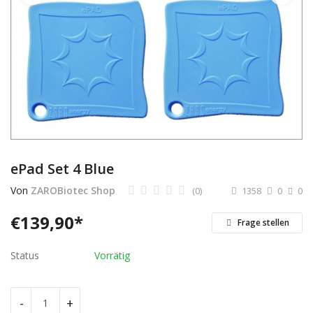
Dienstleistungen
Stellenmarkt
Travelzone
Immozone
andere...
ePad Set 4 Blue
Wunschliste
Von
ZAROBiotec Shop
(0)
1358
0
0
Kontakt
€
139,90
*
Frage stellen
Blog
Status
Vorrätig
Was ist PanterZONE?
-
+
Anmeldung