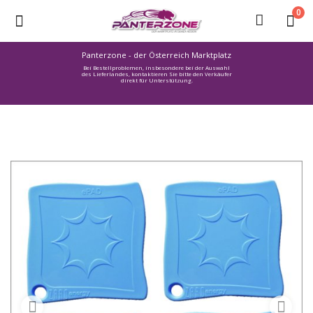
0
Panterzone - der Österreich Marktplatz
Bei Bestellproblemen, insbesondere bei der Auswahl
Ware
des Lieferlandes, kontaktieren Sie bitte den Verkäufer
direkt für Unterstützung.
einstellen
Stellenmarkt
Urlaub
finden
Immozone
Service /
Hilfe
Warenmarkt
Lebensmittelmarkt
Baumarkt