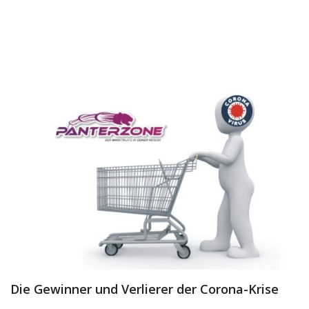
Dienstleistungen
Stellenmarkt
Travelzone
Immozone
andere...
Wunschliste
Kontakt
Blog
Was ist PanterZONE?
Die Gewinner und Verlierer der Corona-Krise
Anmeldung