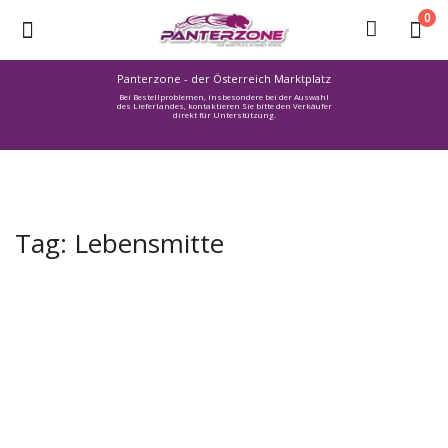
0
Panterzone - der Österreich Marktplatz
Bei Bestellproblemen, insbesondere bei der Auswahl
Ware
des Lieferlandes, kontaktieren Sie bitte den Verkäufer
direkt für Unterstützung.
einstellen
Stellenmarkt
Urlaub
finden
Tag: Lebensmitte
Immozone
Service /
Hilfe
Warenmarkt
Lebensmittelmarkt
Baumarkt