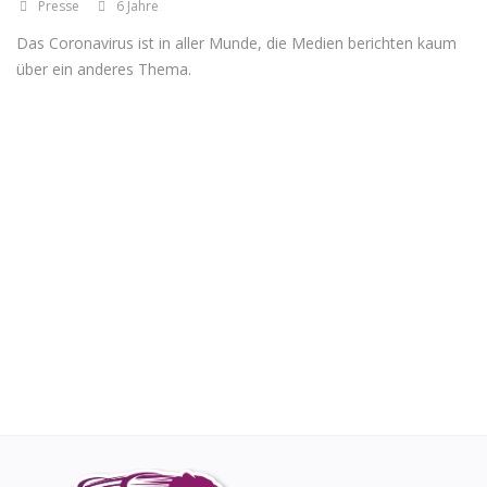
Presse
6 Jahre
Das Coronavirus ist in aller Munde, die Medien berichten kaum
Registrieren
über ein anderes Thema.
Standort
EUR (€)