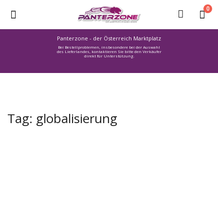
0
Panterzone - der Österreich Marktplatz
Bei Bestellproblemen, insbesondere bei der Auswahl
Ware
des Lieferlandes, kontaktieren Sie bitte den Verkäufer
direkt für Unterstützung.
einstellen
Stellenmarkt
Urlaub
finden
Tag: globalisierung
Immozone
Service /
Hilfe
Warenmarkt
Lebensmittelmarkt
Baumarkt