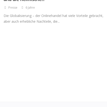
Presse
6 Jahre
Registrieren
Die Globalisierung – der Onlinehandel hat viele Vorteile gebracht,
Standort
aber auch erhebliche Nachteile, die...
EUR (€)