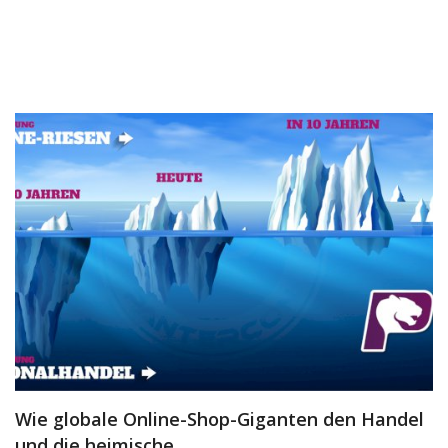
Dienstleistungen
Stellenmarkt
Travelzone
Immozone
andere...
Wunschliste
Kontakt
Blog
Was ist PanterZONE?
Wie globale Online-Shop-Giganten den Handel
und die heimische...
Anmeldung