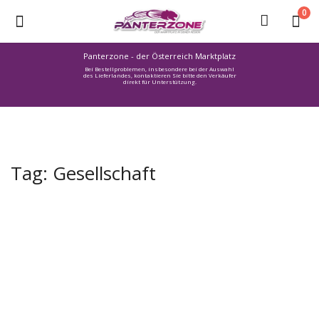
0
Panterzone - der Österreich Marktplatz
Bei Bestellproblemen, insbesondere bei der Auswahl
Ware
des Lieferlandes, kontaktieren Sie bitte den Verkäufer
direkt für Unterstützung.
einstellen
Stellenmarkt
Urlaub
finden
Tag: Gesellschaft
Immozone
Service /
Hilfe
Warenmarkt
Lebensmittelmarkt
Baumarkt