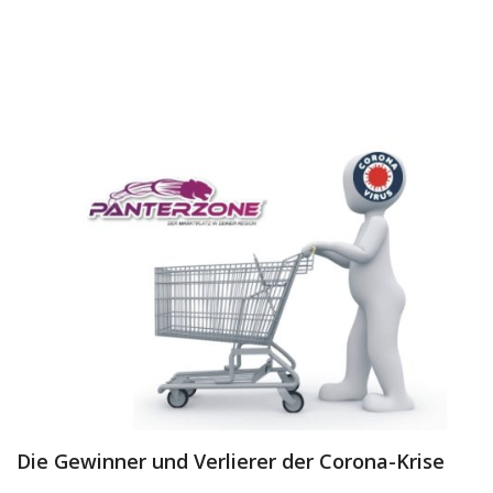
Dienstleistungen
Stellenmarkt
Travelzone
Immozone
andere...
Wunschliste
Kontakt
Blog
Was ist PanterZONE?
Die Gewinner und Verlierer der Corona-Krise
Anmeldung