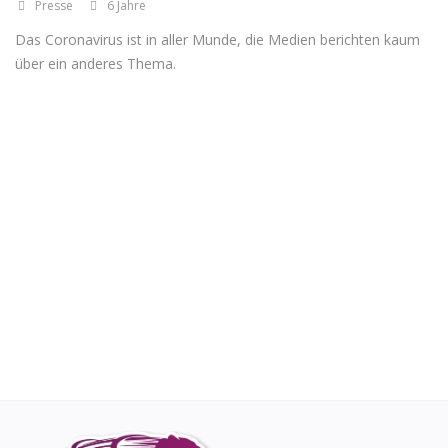
Presse
6 Jahre
Das Coronavirus ist in aller Munde, die Medien berichten kaum
Registrieren
über ein anderes Thema.
Standort
EUR (€)