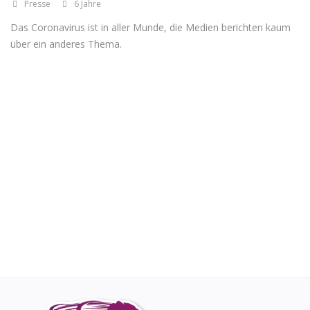
Presse
6 Jahre
Das Coronavirus ist in aller Munde, die Medien berichten kaum
Registrieren
über ein anderes Thema.
Standort
EUR (€)