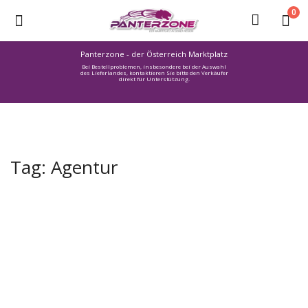
0
Panterzone - der Österreich Marktplatz
Bei Bestellproblemen, insbesondere bei der Auswahl
Ware
des Lieferlandes, kontaktieren Sie bitte den Verkäufer
direkt für Unterstützung.
einstellen
Stellenmarkt
Urlaub
finden
Tag: Agentur
Immozone
Service /
Hilfe
Warenmarkt
Lebensmittelmarkt
Baumarkt