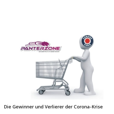
Dienstleistungen
Stellenmarkt
Travelzone
Immozone
andere...
Wunschliste
Kontakt
Blog
Was ist PanterZONE?
Die Gewinner und Verlierer der Corona-Krise
Anmeldung