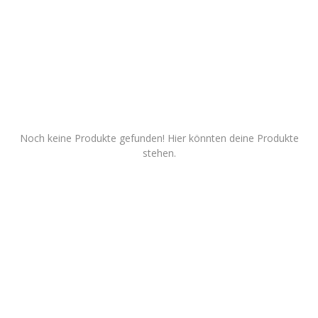
Dienstleistungen
Stellenmarkt
Travelzone
Immozone
Noch keine Produkte gefunden! Hier könnten deine Produkte
stehen.
andere...
Wunschliste
Kontakt
Blog
Was ist PanterZONE?
Anmeldung