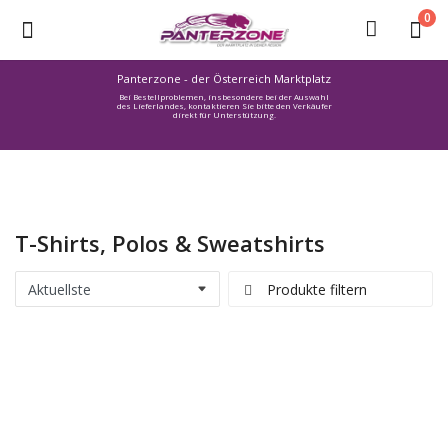
0
Panterzone - der Österreich Marktplatz
Bei Bestellproblemen, insbesondere bei der Auswahl
Ware
des Lieferlandes, kontaktieren Sie bitte den Verkäufer
direkt für Unterstützung.
einstellen
Stellenmarkt
Urlaub
finden
T-Shirts, Polos & Sweatshirts
Immozone
Service /
Produkte filtern
Hilfe
Warenmarkt
Lebensmittelmarkt
Baumarkt