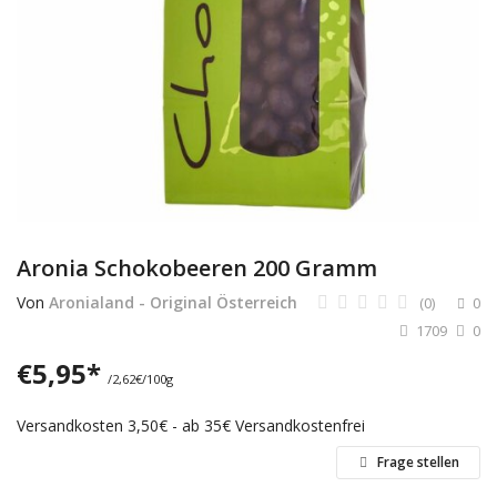
Dienstleistungen
Stellenmarkt
Travelzone
Immozone
andere...
Aronia Schokobeeren 200 Gramm
Wunschliste
Von
Aronialand - Original Österreich
(0)
0
1709
0
Kontakt
€
5,95
*
/2,62€/100g
Blog
Versandkosten 3,50€ - ab 35€ Versandkostenfrei
Was ist PanterZONE?
Frage stellen
Anmeldung