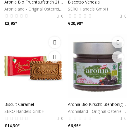
Aronia Bio Fruchtaufstrich 210 Gramm
Biscotto Venezia
Aronialand - Original Österreich
SERO Handels GmbH
0
0
€
3,95
*
€
20,90
*
Biscuit Caramel
Aronia Bio Kirschblütenhonig 250 Gramm
SERO Handels GmbH
Aronialand - Original Österreich
0
0
€
14,30
*
€
6,95
*