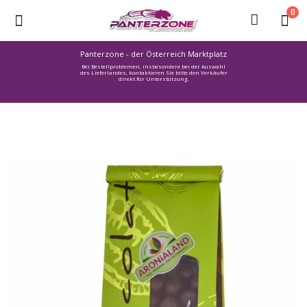
0
Panterzone - der Österreich Marktplatz
Bei Bestellproblemen, insbesondere bei der Auswahl
Ware
des Lieferlandes, kontaktieren Sie bitte den Verkäufer
direkt für Unterstützung.
einstellen
Stellenmarkt
Urlaub
finden
Immozone
Service /
Hilfe
Warenmarkt
Lebensmittelmarkt
Baumarkt