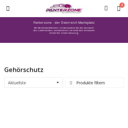
0
Panterzone - der Österreich Marktplatz
Bei Bestellproblemen, insbesondere bei der Auswahl
Ware
des Lieferlandes, kontaktieren Sie bitte den Verkäufer
direkt für Unterstützung.
einstellen
Stellenmarkt
Urlaub
finden
Gehörschutz
Immozone
Service /
Produkte filtern
Hilfe
Warenmarkt
Lebensmittelmarkt
Baumarkt