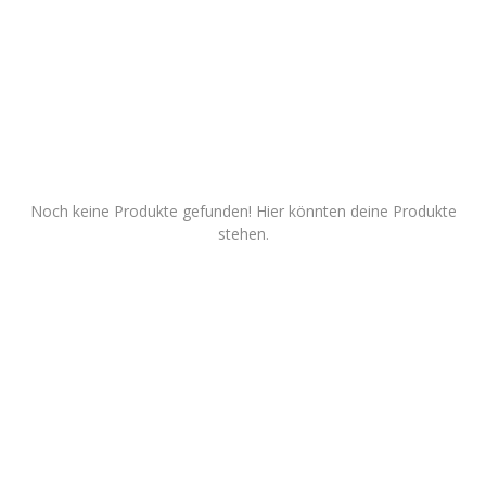
Dienstleistungen
Stellenmarkt
Travelzone
Immozone
Noch keine Produkte gefunden! Hier könnten deine Produkte
stehen.
andere...
Wunschliste
Kontakt
Blog
Was ist PanterZONE?
Anmeldung