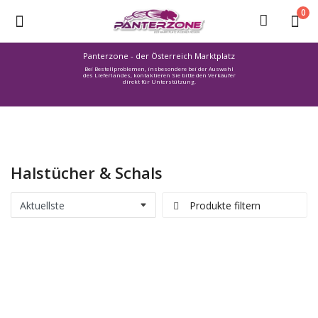
0
Panterzone - der Österreich Marktplatz
Bei Bestellproblemen, insbesondere bei der Auswahl
Ware
des Lieferlandes, kontaktieren Sie bitte den Verkäufer
direkt für Unterstützung.
einstellen
Stellenmarkt
Urlaub
finden
Halstücher & Schals
Immozone
Service /
Produkte filtern
Hilfe
Warenmarkt
Lebensmittelmarkt
Baumarkt