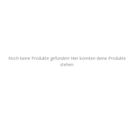
Dienstleistungen
Stellenmarkt
Travelzone
Immozone
Noch keine Produkte gefunden! Hier könnten deine Produkte
stehen.
andere...
Wunschliste
Kontakt
Blog
Was ist PanterZONE?
Anmeldung