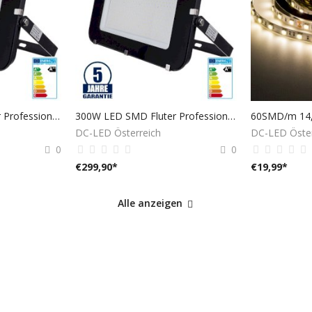
200W LED SMD Fluter Professional mit 100cm Kabel Schwarz Kaltweiß 6000K
300W LED SMD Fluter Professional mit 100cm Kabel Schwarz Kaltweiß 6000K
DC-LED Österreich
DC-LED Öster
0
0
€
299,90
*
€
19,99
*
Alle anzeigen