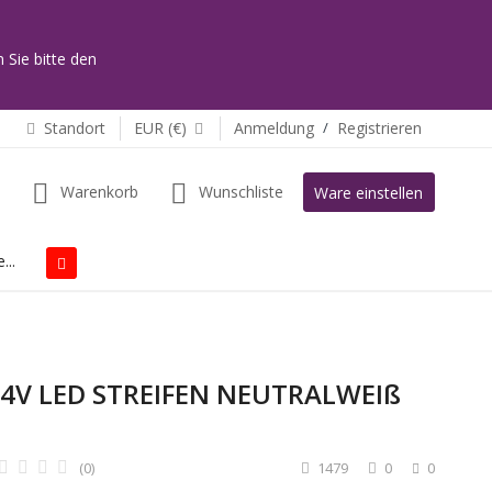
 Sie bitte den
Standort
EUR (€)
Anmeldung
/
Registrieren
Warenkorb
Wunschliste
Ware einstellen
...
4V LED STREIFEN NEUTRALWEIß
(0)
1479
0
0