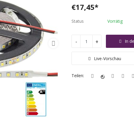
€
17,45
*
Status
Vorrätig
-
+
In d
Live-Vorschau
Teilen: