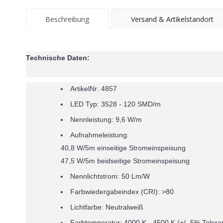
Beschreibung
Versand & Artikelstandort
Technische Daten:
ArtikelNr: 4857
LED Typ: 3528 - 120 SMD/m
Nennleistung: 9,6 W/m
Aufnahmeleistung:
40,8 W/5m einseitige Stromeinspeisung
47,5 W/5m beidseitige Stromeinspeisung
Nennlichtstrom: 50 Lm/W
Farbwiedergabeindex (CRI): >80
Lichtfarbe: Neutralweiß
Farbtemperatur: 4000 K - 4500 K (+/- 5% Tolera