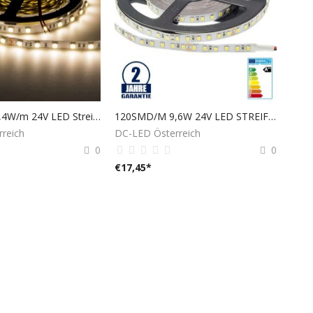
60SMD/m 14,4W/m 24V LED Streifen 5050 Neutralweiß 5m
120SMD/M 9,6W 24V LED STREIFEN NEUTRALWEIß 5m Roller
reich
DC-LED Österreich
0
0
€
17,45
*